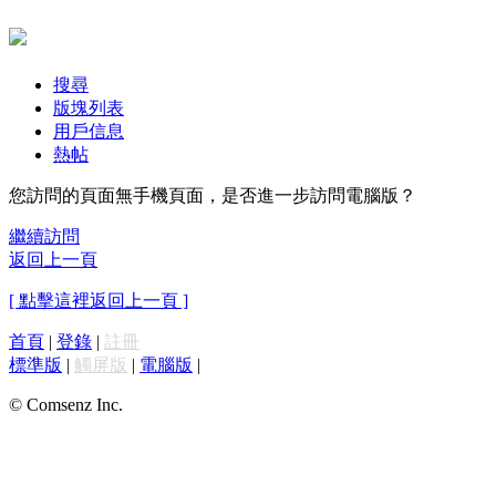
搜尋
版塊列表
用戶信息
熱帖
您訪問的頁面無手機頁面，是否進一步訪問電腦版？
繼續訪問
返回上一頁
[ 點擊這裡返回上一頁 ]
首頁
|
登錄
|
註冊
標準版
|
觸屏版
|
電腦版
|
© Comsenz Inc.