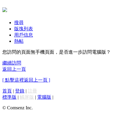
搜尋
版塊列表
用戶信息
熱帖
您訪問的頁面無手機頁面，是否進一步訪問電腦版？
繼續訪問
返回上一頁
[ 點擊這裡返回上一頁 ]
首頁
|
登錄
|
註冊
標準版
|
觸屏版
|
電腦版
|
© Comsenz Inc.