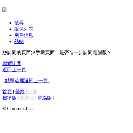
搜尋
版塊列表
用戶信息
熱帖
您訪問的頁面無手機頁面，是否進一步訪問電腦版？
繼續訪問
返回上一頁
[ 點擊這裡返回上一頁 ]
首頁
|
登錄
|
註冊
標準版
|
觸屏版
|
電腦版
|
© Comsenz Inc.