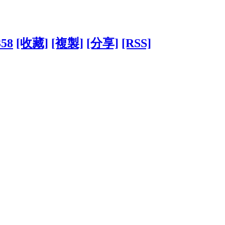
358
[收藏]
[複製]
[分享]
[RSS]