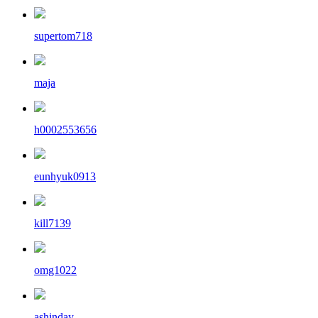
supertom718
maja
h0002553656
eunhyuk0913
kill7139
omg1022
ashinday