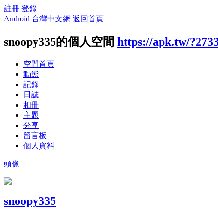
註冊
登錄
Android 台灣中文網
返回首頁
snoopy335的個人空間
https://apk.tw/?273
空間首頁
動態
記錄
日誌
相冊
主題
分享
留言板
個人資料
頭像
snoopy335