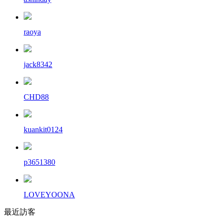
raoya
jack8342
CHD88
kuankit0124
p3651380
LOVEYOONA
最近訪客