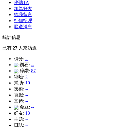
收聽TA
加為好友
給我留言
打個招呼
發送消息
統計信息
已有
27
人來訪過
積分:
2
鑽石:
--
碎鑽:
87
經驗:
2
幫助:
10
技術:
--
貢獻:
--
宣傳:
--
金豆:
--
好友:
13
主題:
--
日誌:
--