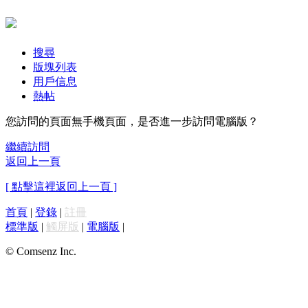
搜尋
版塊列表
用戶信息
熱帖
您訪問的頁面無手機頁面，是否進一步訪問電腦版？
繼續訪問
返回上一頁
[ 點擊這裡返回上一頁 ]
首頁
|
登錄
|
註冊
標準版
|
觸屏版
|
電腦版
|
© Comsenz Inc.