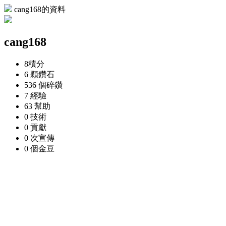
cang168的資料
cang168
8
積分
6 顆
鑽石
536 個
碎鑽
7
經驗
63
幫助
0
技術
0
貢獻
0 次
宣傳
0 個
金豆