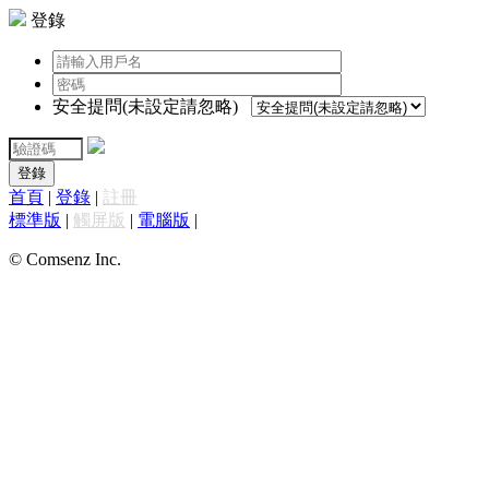
登錄
安全提問(未設定請忽略)
登錄
首頁
|
登錄
|
註冊
標準版
|
觸屏版
|
電腦版
|
© Comsenz Inc.