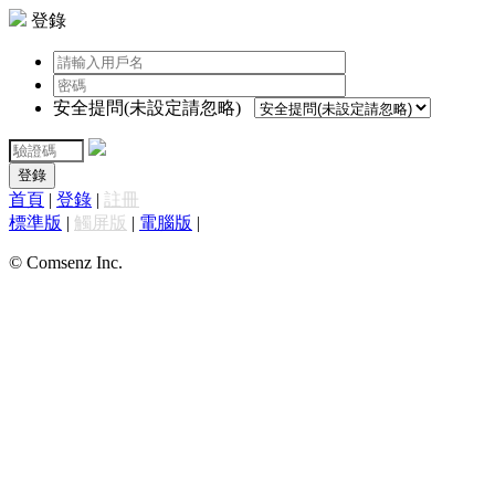
登錄
安全提問(未設定請忽略)
登錄
首頁
|
登錄
|
註冊
標準版
|
觸屏版
|
電腦版
|
© Comsenz Inc.