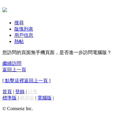
搜尋
版塊列表
用戶信息
熱帖
您訪問的頁面無手機頁面，是否進一步訪問電腦版？
繼續訪問
返回上一頁
[ 點擊這裡返回上一頁 ]
首頁
|
登錄
|
註冊
標準版
|
觸屏版
|
電腦版
|
© Comsenz Inc.