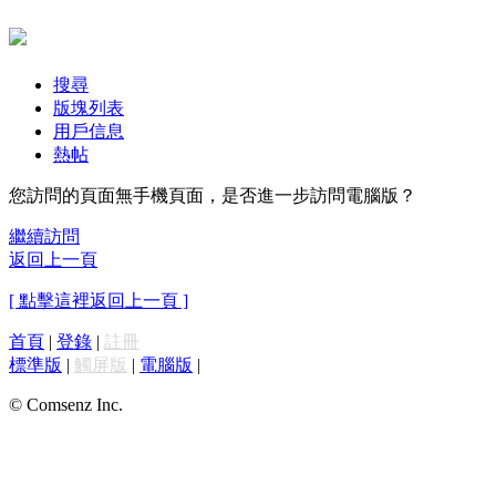
搜尋
版塊列表
用戶信息
熱帖
您訪問的頁面無手機頁面，是否進一步訪問電腦版？
繼續訪問
返回上一頁
[ 點擊這裡返回上一頁 ]
首頁
|
登錄
|
註冊
標準版
|
觸屏版
|
電腦版
|
© Comsenz Inc.