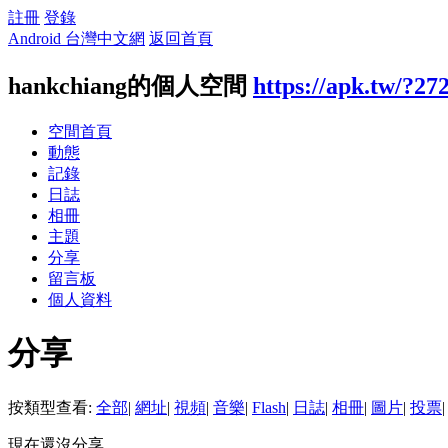
註冊
登錄
Android 台灣中文網
返回首頁
hankchiang的個人空間
https://apk.tw/?27
空間首頁
動態
記錄
日誌
相冊
主題
分享
留言板
個人資料
分享
按類型查看:
全部
|
網址
|
視頻
|
音樂
|
Flash
|
日誌
|
相冊
|
圖片
|
投票
|
現在還沒分享