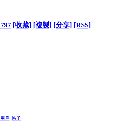
2797
[收藏]
[複製]
[分享]
[RSS]
用戶
|
帖子