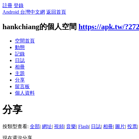
註冊
登錄
Android 台灣中文網
返回首頁
hankchiang的個人空間
https://apk.tw/?27
空間首頁
動態
記錄
日誌
相冊
主題
分享
留言板
個人資料
分享
按類型查看:
全部
|
網址
|
視頻
|
音樂
|
Flash
|
日誌
|
相冊
|
圖片
|
投票
|
現在還沒分享