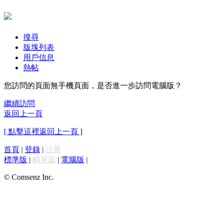
搜尋
版塊列表
用戶信息
熱帖
您訪問的頁面無手機頁面，是否進一步訪問電腦版？
繼續訪問
返回上一頁
[ 點擊這裡返回上一頁 ]
首頁
|
登錄
|
註冊
標準版
|
觸屏版
|
電腦版
|
© Comsenz Inc.