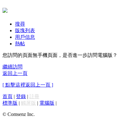
搜尋
版塊列表
用戶信息
熱帖
您訪問的頁面無手機頁面，是否進一步訪問電腦版？
繼續訪問
返回上一頁
[ 點擊這裡返回上一頁 ]
首頁
|
登錄
|
註冊
標準版
|
觸屏版
|
電腦版
|
© Comsenz Inc.