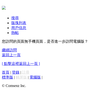
搜尋
版塊列表
用戶信息
熱帖
您訪問的頁面無手機頁面，是否進一步訪問電腦版？
繼續訪問
返回上一頁
[ 點擊這裡返回上一頁 ]
首頁
|
登錄
|
註冊
標準版
|
觸屏版
|
電腦版
|
© Comsenz Inc.