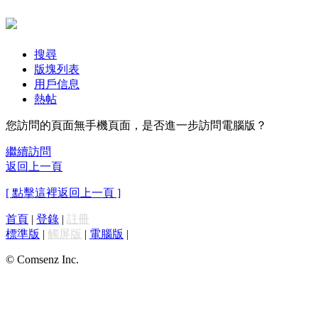
搜尋
版塊列表
用戶信息
熱帖
您訪問的頁面無手機頁面，是否進一步訪問電腦版？
繼續訪問
返回上一頁
[ 點擊這裡返回上一頁 ]
首頁
|
登錄
|
註冊
標準版
|
觸屏版
|
電腦版
|
© Comsenz Inc.