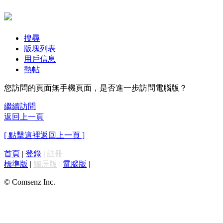
搜尋
版塊列表
用戶信息
熱帖
您訪問的頁面無手機頁面，是否進一步訪問電腦版？
繼續訪問
返回上一頁
[ 點擊這裡返回上一頁 ]
首頁
|
登錄
|
註冊
標準版
|
觸屏版
|
電腦版
|
© Comsenz Inc.