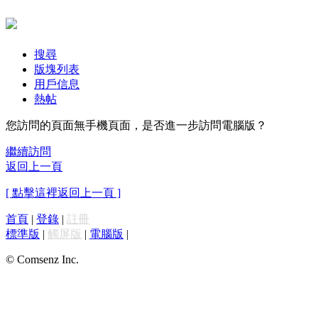
搜尋
版塊列表
用戶信息
熱帖
您訪問的頁面無手機頁面，是否進一步訪問電腦版？
繼續訪問
返回上一頁
[ 點擊這裡返回上一頁 ]
首頁
|
登錄
|
註冊
標準版
|
觸屏版
|
電腦版
|
© Comsenz Inc.