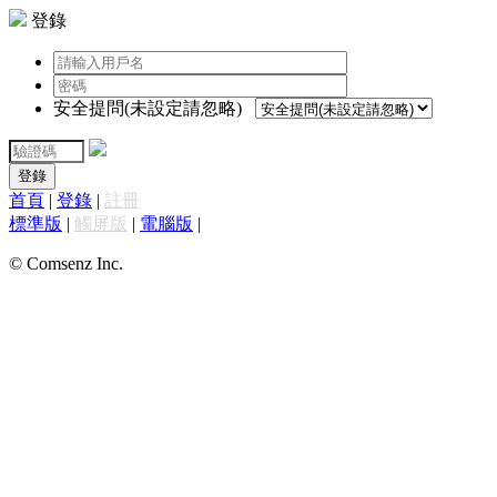
登錄
安全提問(未設定請忽略)
登錄
首頁
|
登錄
|
註冊
標準版
|
觸屏版
|
電腦版
|
© Comsenz Inc.