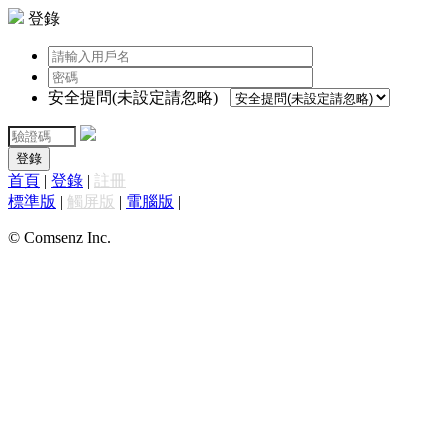
登錄
安全提問(未設定請忽略)
登錄
首頁
|
登錄
|
註冊
標準版
|
觸屏版
|
電腦版
|
© Comsenz Inc.