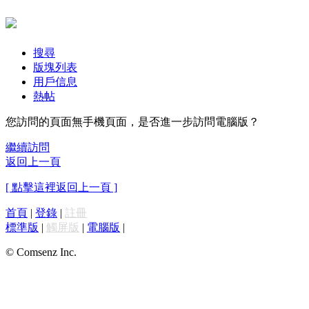
搜尋
版塊列表
用戶信息
熱帖
您訪問的頁面無手機頁面，是否進一步訪問電腦版？
繼續訪問
返回上一頁
[ 點擊這裡返回上一頁 ]
首頁
|
登錄
|
註冊
標準版
|
觸屏版
|
電腦版
|
© Comsenz Inc.