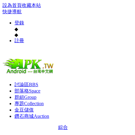
設為首頁
收藏本站
快捷導航
登錄
◆
◆
註冊
討論區
BBS
部落格
Space
群組
Group
專題
Collection
金豆儲值
鑽石商城
Auction
綜合