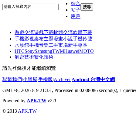
綜合
搜尋
帖子
用戶
遊戲交流
遊戲下載
軟體交流
軟體下載
手機影視
桌布主題
漫畫小說
手機鈴聲
水族館
手機音樂
二手市場
新手專區
HTC
Sony
Samsung
TWM
Huawei
MOTO
解密技術
繁化技術
請先登錄後才能繼續瀏覽
聯繫我們
|
小黑屋
|
手機版
|
Archiver
|
Android 台灣中文網
GMT+8, 2026-8-9 21:33
, Processed in 0.008086 second(s), 1 quer
Powered by
APK.TW
v2.0
© 2013
APK.TW