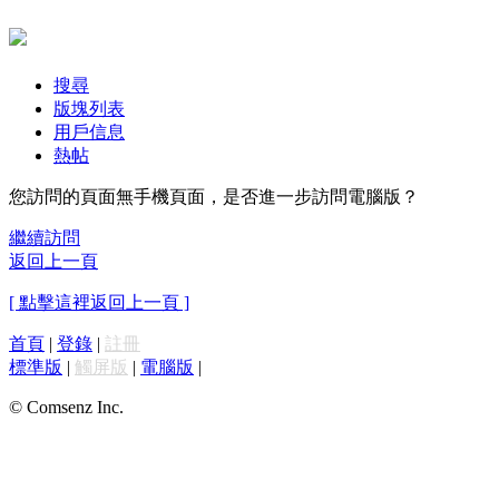
搜尋
版塊列表
用戶信息
熱帖
您訪問的頁面無手機頁面，是否進一步訪問電腦版？
繼續訪問
返回上一頁
[ 點擊這裡返回上一頁 ]
首頁
|
登錄
|
註冊
標準版
|
觸屏版
|
電腦版
|
© Comsenz Inc.