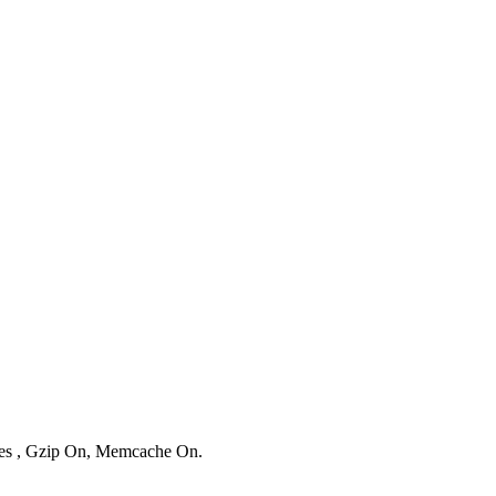
ries , Gzip On, Memcache On.