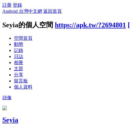
註冊
登錄
Android 台灣中文網
返回首頁
Seyia的個人空間
https://apk.tw/?2694801
空間首頁
動態
記錄
日誌
相冊
主題
分享
留言板
個人資料
頭像
Seyia