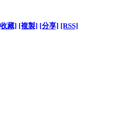
[收藏]
[複製]
[分享]
[RSS]