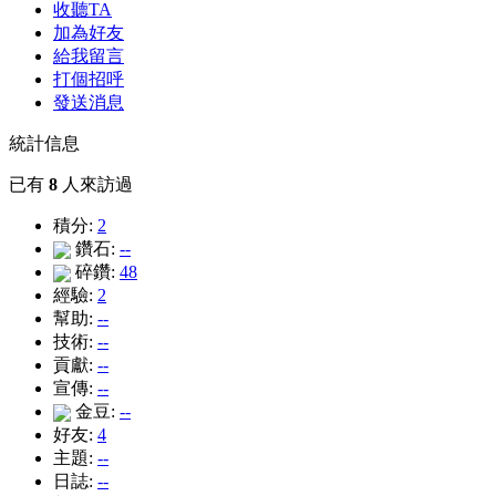
收聽TA
加為好友
給我留言
打個招呼
發送消息
統計信息
已有
8
人來訪過
積分:
2
鑽石:
--
碎鑽:
48
經驗:
2
幫助:
--
技術:
--
貢獻:
--
宣傳:
--
金豆:
--
好友:
4
主題:
--
日誌:
--