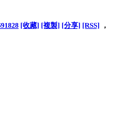
691828
[收藏]
[複製]
[分享]
[RSS]
，