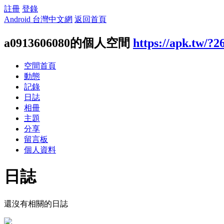
註冊
登錄
Android 台灣中文網
返回首頁
a0913606080的個人空間
https://apk.tw/?2
空間首頁
動態
記錄
日誌
相冊
主題
分享
留言板
個人資料
日誌
還沒有相關的日誌