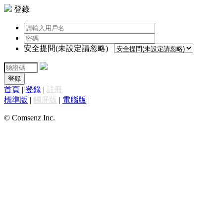
登錄
安全提問(未設定請忽略)
登錄
首頁
|
登錄
|
註冊
標準版
|
觸屏版
|
電腦版
|
© Comsenz Inc.