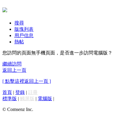
搜尋
版塊列表
用戶信息
熱帖
您訪問的頁面無手機頁面，是否進一步訪問電腦版？
繼續訪問
返回上一頁
[ 點擊這裡返回上一頁 ]
首頁
|
登錄
|
註冊
標準版
|
觸屏版
|
電腦版
|
© Comsenz Inc.