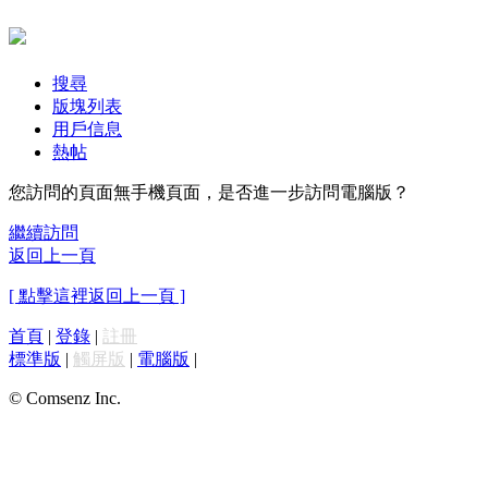
搜尋
版塊列表
用戶信息
熱帖
您訪問的頁面無手機頁面，是否進一步訪問電腦版？
繼續訪問
返回上一頁
[ 點擊這裡返回上一頁 ]
首頁
|
登錄
|
註冊
標準版
|
觸屏版
|
電腦版
|
© Comsenz Inc.