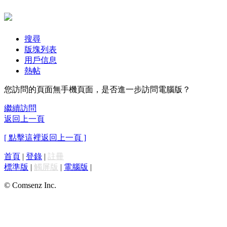
搜尋
版塊列表
用戶信息
熱帖
您訪問的頁面無手機頁面，是否進一步訪問電腦版？
繼續訪問
返回上一頁
[ 點擊這裡返回上一頁 ]
首頁
|
登錄
|
註冊
標準版
|
觸屏版
|
電腦版
|
© Comsenz Inc.