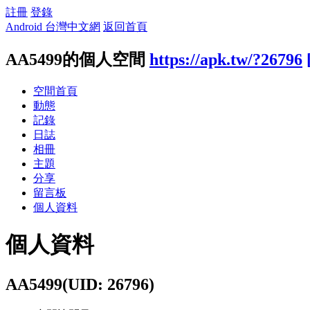
註冊
登錄
Android 台灣中文網
返回首頁
AA5499的個人空間
https://apk.tw/?26796
空間首頁
動態
記錄
日誌
相冊
主題
分享
留言板
個人資料
個人資料
AA5499
(UID: 26796)