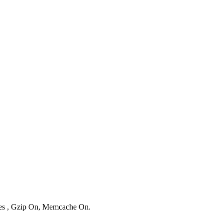
ries , Gzip On, Memcache On.