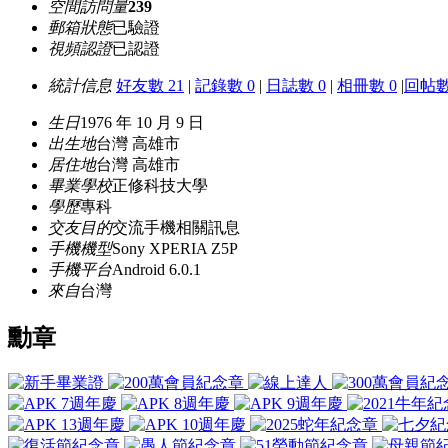
空間訪問量
239
郵箱狀態
已驗證
視頻認證
已認證
統計信息
好友數 21
|
記錄數 0
|
日誌數 0
|
相冊數 0
|
回帖數
生日
1976 年 10 月 9 日
出生地
台灣 高雄市
居住地
台灣 高雄市
畢業學校
正修科技大學
學歷
專科
交友目的
交流手機相關訊息
手機機型
Sony XPERIA Z5P
手機平台
Android 6.0.1
來自
台灣
勳章