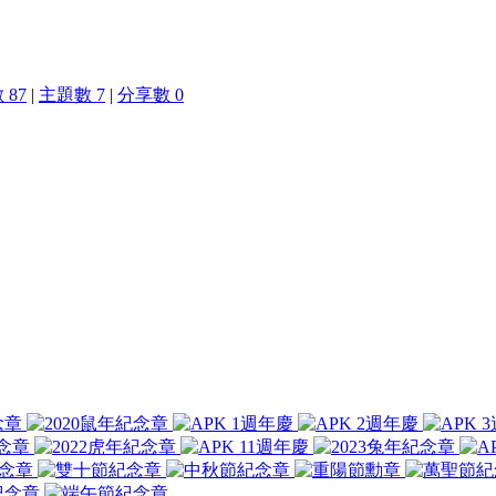
 87
|
主題數 7
|
分享數 0