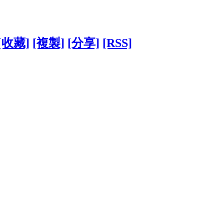
[收藏]
[複製]
[分享]
[RSS]