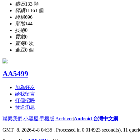
鑽石
133 顆
碎鑽
11161 個
經驗
696
幫助
144
技術
0
貢獻
0
宣傳
0 次
金豆
0 個
AA5499
加為好友
給我留言
打個招呼
發送消息
聯繫我們
|
小黑屋
|
手機版
|
Archiver
|
Android 台灣中文網
GMT+8, 2026-8-8 04:35
, Processed in 0.014923 second(s), 11 que