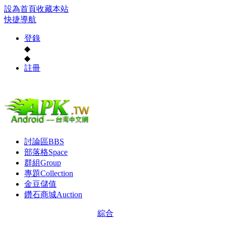
設為首頁
收藏本站
快捷導航
登錄
◆
◆
註冊
討論區
BBS
部落格
Space
群組
Group
專題
Collection
金豆儲值
鑽石商城
Auction
綜合