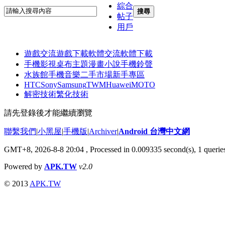
綜合
搜尋
帖子
用戶
遊戲交流
遊戲下載
軟體交流
軟體下載
手機影視
桌布主題
漫畫小說
手機鈴聲
水族館
手機音樂
二手市場
新手專區
HTC
Sony
Samsung
TWM
Huawei
MOTO
解密技術
繁化技術
請先登錄後才能繼續瀏覽
聯繫我們
|
小黑屋
|
手機版
|
Archiver
|
Android 台灣中文網
GMT+8, 2026-8-8 20:04
, Processed in 0.009335 second(s), 1 quer
Powered by
APK.TW
v2.0
© 2013
APK.TW