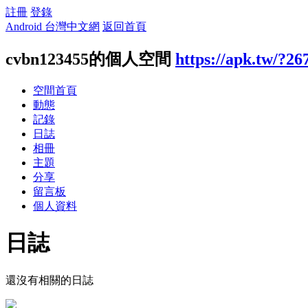
註冊
登錄
Android 台灣中文網
返回首頁
cvbn123455的個人空間
https://apk.tw/?26
空間首頁
動態
記錄
日誌
相冊
主題
分享
留言板
個人資料
日誌
還沒有相關的日誌