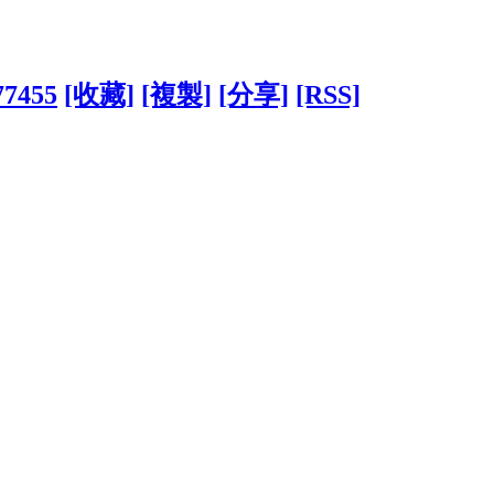
77455
[收藏]
[複製]
[分享]
[RSS]