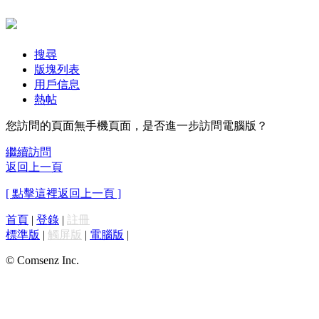
搜尋
版塊列表
用戶信息
熱帖
您訪問的頁面無手機頁面，是否進一步訪問電腦版？
繼續訪問
返回上一頁
[ 點擊這裡返回上一頁 ]
首頁
|
登錄
|
註冊
標準版
|
觸屏版
|
電腦版
|
© Comsenz Inc.