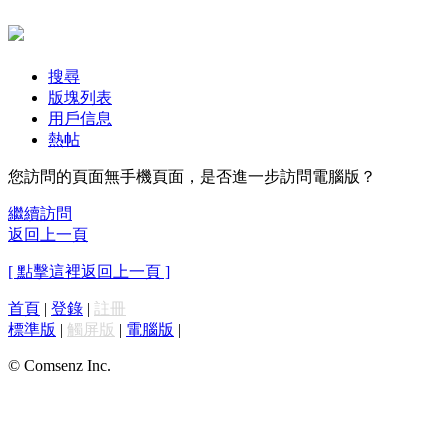
搜尋
版塊列表
用戶信息
熱帖
您訪問的頁面無手機頁面，是否進一步訪問電腦版？
繼續訪問
返回上一頁
[ 點擊這裡返回上一頁 ]
首頁
|
登錄
|
註冊
標準版
|
觸屏版
|
電腦版
|
© Comsenz Inc.