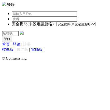
登錄
安全提問(未設定請忽略)
登錄
首頁
|
登錄
|
註冊
標準版
|
觸屏版
|
電腦版
|
© Comsenz Inc.