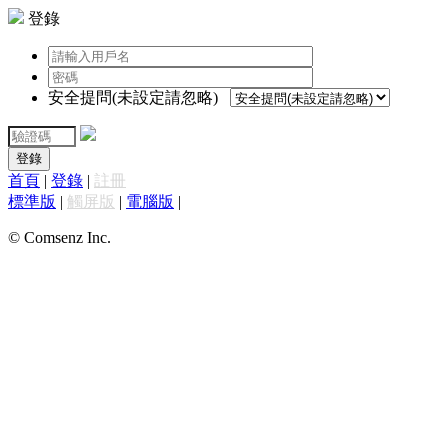
登錄
安全提問(未設定請忽略)
登錄
首頁
|
登錄
|
註冊
標準版
|
觸屏版
|
電腦版
|
© Comsenz Inc.