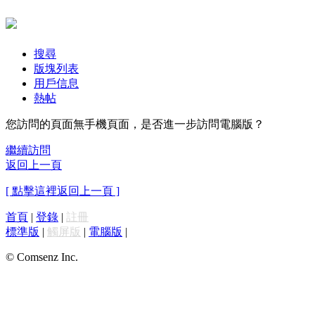
搜尋
版塊列表
用戶信息
熱帖
您訪問的頁面無手機頁面，是否進一步訪問電腦版？
繼續訪問
返回上一頁
[ 點擊這裡返回上一頁 ]
首頁
|
登錄
|
註冊
標準版
|
觸屏版
|
電腦版
|
© Comsenz Inc.