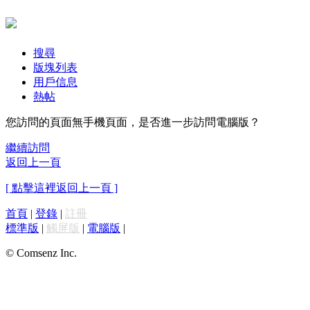
搜尋
版塊列表
用戶信息
熱帖
您訪問的頁面無手機頁面，是否進一步訪問電腦版？
繼續訪問
返回上一頁
[ 點擊這裡返回上一頁 ]
首頁
|
登錄
|
註冊
標準版
|
觸屏版
|
電腦版
|
© Comsenz Inc.