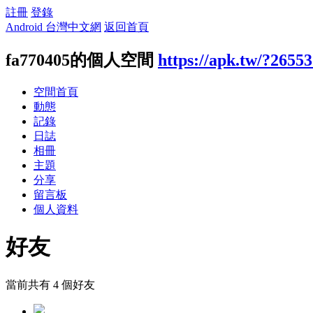
註冊
登錄
Android 台灣中文網
返回首頁
fa770405的個人空間
https://apk.tw/?2655
空間首頁
動態
記錄
日誌
相冊
主題
分享
留言板
個人資料
好友
當前共有
4
個好友