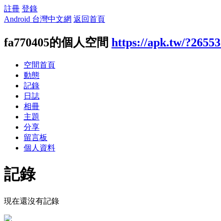
註冊
登錄
Android 台灣中文網
返回首頁
fa770405的個人空間
https://apk.tw/?2655
空間首頁
動態
記錄
日誌
相冊
主題
分享
留言板
個人資料
記錄
現在還沒有記錄