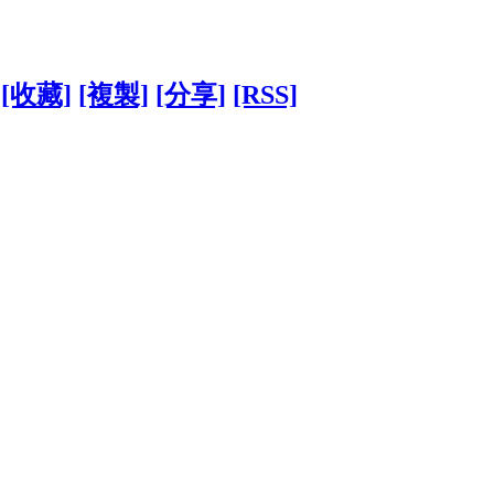
[收藏]
[複製]
[分享]
[RSS]