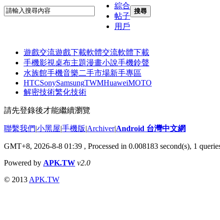
綜合
搜尋
帖子
用戶
遊戲交流
遊戲下載
軟體交流
軟體下載
手機影視
桌布主題
漫畫小說
手機鈴聲
水族館
手機音樂
二手市場
新手專區
HTC
Sony
Samsung
TWM
Huawei
MOTO
解密技術
繁化技術
請先登錄後才能繼續瀏覽
聯繫我們
|
小黑屋
|
手機版
|
Archiver
|
Android 台灣中文網
GMT+8, 2026-8-8 01:39
, Processed in 0.008183 second(s), 1 quer
Powered by
APK.TW
v2.0
© 2013
APK.TW