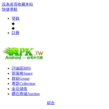
設為首頁
收藏本站
快捷導航
登錄
◆
◆
註冊
討論區
BBS
部落格
Space
群組
Group
專題
Collection
金豆儲值
鑽石商城
Auction
綜合