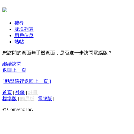
搜尋
版塊列表
用戶信息
熱帖
您訪問的頁面無手機頁面，是否進一步訪問電腦版？
繼續訪問
返回上一頁
[ 點擊這裡返回上一頁 ]
首頁
|
登錄
|
註冊
標準版
|
觸屏版
|
電腦版
|
© Comsenz Inc.