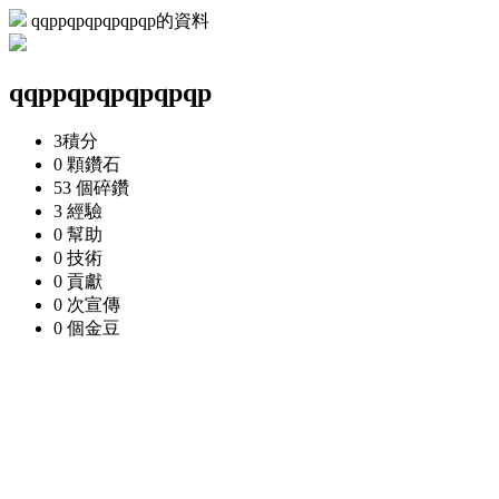
qqppqpqpqpqpqp的資料
qqppqpqpqpqpqp
3
積分
0 顆
鑽石
53 個
碎鑽
3
經驗
0
幫助
0
技術
0
貢獻
0 次
宣傳
0 個
金豆