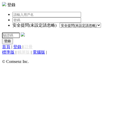
登錄
安全提問(未設定請忽略)
登錄
首頁
|
登錄
|
註冊
標準版
|
觸屏版
|
電腦版
|
© Comsenz Inc.