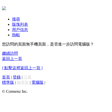
搜尋
版塊列表
用戶信息
熱帖
您訪問的頁面無手機頁面，是否進一步訪問電腦版？
繼續訪問
返回上一頁
[ 點擊這裡返回上一頁 ]
首頁
|
登錄
|
註冊
標準版
|
觸屏版
|
電腦版
|
© Comsenz Inc.