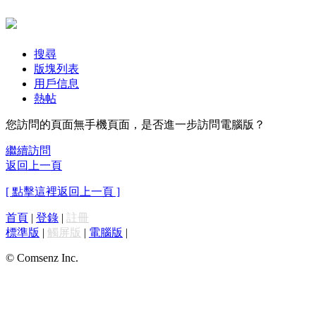
搜尋
版塊列表
用戶信息
熱帖
您訪問的頁面無手機頁面，是否進一步訪問電腦版？
繼續訪問
返回上一頁
[ 點擊這裡返回上一頁 ]
首頁
|
登錄
|
註冊
標準版
|
觸屏版
|
電腦版
|
© Comsenz Inc.