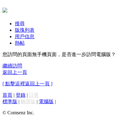
搜尋
版塊列表
用戶信息
熱帖
您訪問的頁面無手機頁面，是否進一步訪問電腦版？
繼續訪問
返回上一頁
[ 點擊這裡返回上一頁 ]
首頁
|
登錄
|
註冊
標準版
|
觸屏版
|
電腦版
|
© Comsenz Inc.