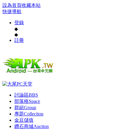
設為首頁
收藏本站
快捷導航
登錄
◆
◆
註冊
討論區
BBS
部落格
Space
群組
Group
專題
Collection
金豆儲值
鑽石商城
Auction