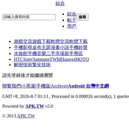
綜合
綜合
搜尋
帖子
用戶
遊戲交流
遊戲下載
軟體交流
軟體下載
手機影視
桌布主題
漫畫小說
手機鈴聲
水族館
手機音樂
二手市場
新手專區
HTC
Sony
Samsung
TWM
Huawei
MOTO
解密技術
繁化技術
請先登錄後才能繼續瀏覽
聯繫我們
|
小黑屋
|
手機版
|
Archiver
|
Android 台灣中文網
GMT+8, 2026-8-7 01:13
, Processed in 0.008026 second(s), 1 quer
Powered by
APK.TW
v2.0
© 2013
APK.TW