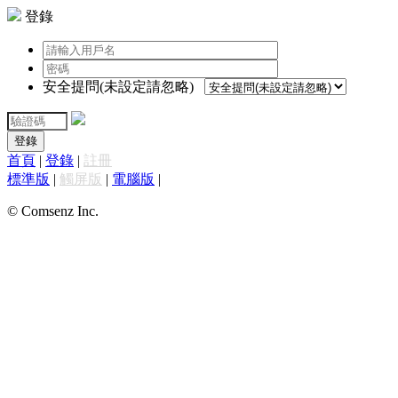
登錄
安全提問(未設定請忽略)
登錄
首頁
|
登錄
|
註冊
標準版
|
觸屏版
|
電腦版
|
© Comsenz Inc.